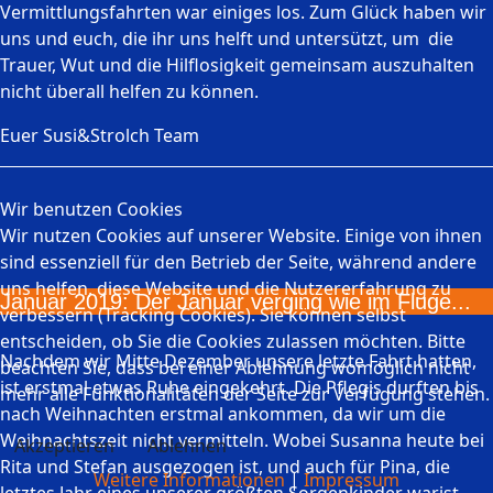
Vermittlungsfahrten war einiges los. Zum Glück haben wir
uns und euch, die ihr uns helft und untersützt, um die
Trauer, Wut und die Hilflosigkeit gemeinsam auszuhalten
nicht überall helfen zu können.
Euer Susi&Strolch Team
Wir benutzen Cookies
Wir nutzen Cookies auf unserer Website. Einige von ihnen
sind essenziell für den Betrieb der Seite, während andere
uns helfen, diese Website und die Nutzererfahrung zu
Januar 2019: Der Januar verging wie im Fluge...
verbessern (Tracking Cookies). Sie können selbst
entscheiden, ob Sie die Cookies zulassen möchten. Bitte
Nachdem wir Mitte Dezember unsere letzte Fahrt hatten,
beachten Sie, dass bei einer Ablehnung womöglich nicht
ist erstmal etwas Ruhe eingekehrt. Die Pflegis durften bis
mehr alle Funktionalitäten der Seite zur Verfügung stehen.
nach Weihnachten erstmal ankommen, da wir um die
Weihnachtszeit nicht vermitteln. Wobei Susanna heute bei
Akzeptieren
Ablehnen
Rita und Stefan ausgezogen ist, und auch für Pina, die
Weitere Informationen
|
Impressum