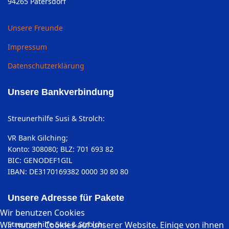
94265 Patersdorf
Unsere Freunde
Impressum
Datenschutzerklärung
Unsere Bankverbindung
Streunerhilfe Susi & Strolch:
VR Bank Gilching;
Konto: 308080; BLZ: 701 693 82
BIC: GENODEF1GIL
IBAN: DE3170169382 0000 30 80 80
Unsere Adresse für Pakete
Wir benutzen Cookies
Wir nutzen Cookies auf unserer Website. Einige von ihnen
Streunerhilfe Susi & Strolch: