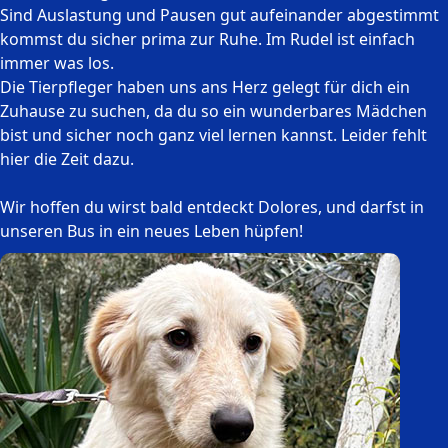
Sind Auslastung und Pausen gut aufeinander abgestimmt
kommst du sicher prima zur Ruhe. Im Rudel ist einfach
immer was los.
Die Tierpfleger haben uns ans Herz gelegt für dich ein
Zuhause zu suchen, da du so ein wunderbares Mädchen
bist und sicher noch ganz viel lernen kannst. Leider fehlt
hier die Zeit dazu.
Wir hoffen du wirst bald entdeckt Dolores, und darfst in
unseren Bus in ein neues Leben hüpfen!